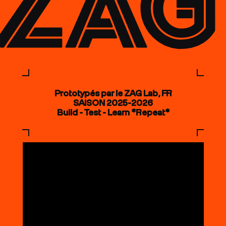
Prototypés par le ZAG Lab, FR
SAISON 2025-2026
Build - Test - Learn *Repeat*