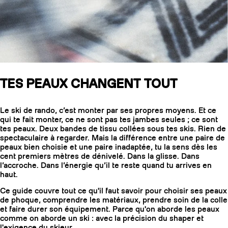
SLAP 104
LITE
SLAP 92
SLA
TES PEAUX CHANGENT TOUT
UBAC 102
UBAC
Le ski de rando, c’est monter par ses propres moyens. Et ce
qui te fait monter, ce ne sont pas tes jambes seules ; ce sont
tes peaux. Deux bandes de tissu collées sous tes skis. Rien de
spectaculaire à regarder. Mais la différence entre une paire de
peaux bien choisie et une paire inadaptée, tu la sens dès les
cent premiers mètres de dénivelé. Dans la glisse. Dans
l’accroche. Dans l’énergie qu’il te reste quand tu arrives en
haut.
BÂTONS
F
Ce guide couvre tout ce qu'il faut savoir pour choisir ses peaux
de phoque, comprendre les matériaux, prendre soin de la colle
et faire durer son équipement. Parce qu'on aborde les peaux
comme on aborde un ski : avec la précision du shaper et
l'exigence du skieur.