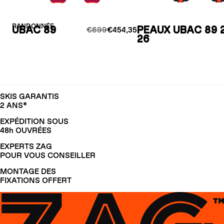
RANDONNÉE
UBAC 89
PEAUX UBAC 89 
€699
€454,35
26
SKIS GARANTIS
2 ANS*
EXPÉDITION SOUS
48h OUVRÉES
EXPERTS ZAG
POUR VOUS CONSEILLER
MONTAGE DES
FIXATIONS OFFERT