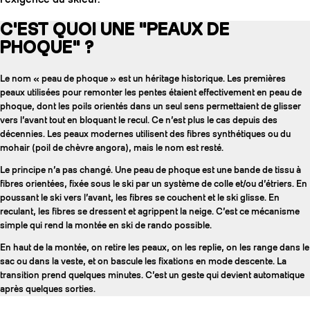
C'EST QUOI UNE "PEAUX DE
PHOQUE" ?
Le nom « peau de phoque » est un héritage historique. Les premières
peaux utilisées pour remonter les pentes étaient effectivement en peau de
phoque, dont les poils orientés dans un seul sens permettaient de glisser
vers l’avant tout en bloquant le recul. Ce n’est plus le cas depuis des
décennies. Les peaux modernes utilisent des fibres synthétiques ou du
mohair (poil de chèvre angora), mais le nom est resté.
Le principe n’a pas changé. Une peau de phoque est une bande de tissu à
fibres orientées, fixée sous le ski par un système de colle et/ou d’étriers. En
poussant le ski vers l’avant, les fibres se couchent et le ski glisse. En
reculant, les fibres se dressent et agrippent la neige. C’est ce mécanisme
COUTEAUX
simple qui rend la montée en ski de rando possible.
En haut de la montée, on retire les peaux, on les replie, on les range dans le
sac ou dans la veste, et on bascule les fixations en mode descente. La
transition prend quelques minutes. C’est un geste qui devient automatique
après quelques sorties.