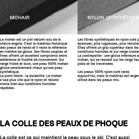
MOHAIR
NYLON (SYNTHÉTIQU
Le mohair est un poil naturel issu de la
Les fibres synthétiques en nylon sont 
chèvre angora. C’est le matériau historique
épaisses, plus rugueuses, plus résista
des peaux de rando et il reste la référence
Elles offrent un grip supérieur dans les
en matière de glisse. Ses fibres souples et
conditions humides et sur neige crouté
fines offrent un excellent compromis entre
La contrepartie : une glisse inférieure 
adhérence et fluidité de mouvement. Sur
mohair, qui se ressent sur les longs fa
neige froide et dure, une peau 100% mohair
plats et les traversées.
glisse sensiblement mieux qu’une peau
synthétique.
Les peaux 100% nylon sont rares
Le point faible : la durabilité. Le mohair
aujourd’hui, mais le matériau est larg
s’use plus vite que le nylon et résiste
utilisé dans les peaux mix.
moins bien aux conditions humides
répétées.
LA COLLE DES PEAUX DE PHOQUE
La colle est ce qui maintient la peau sous le ski. C’est aussi