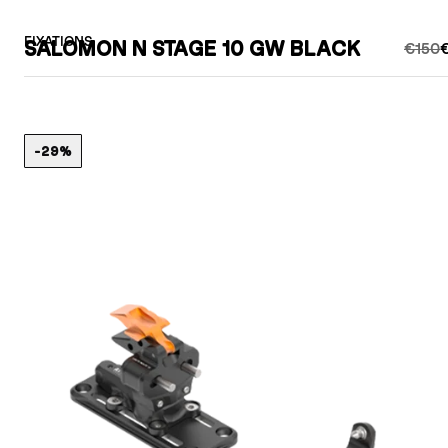
FIXATIONS
SALOMON N STAGE 10 GW BLACK
€150
€
-29%