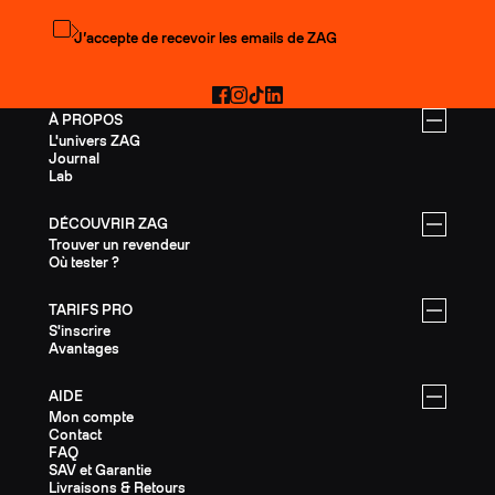
S'abonner à la newsletter
J’accepte de recevoir les emails de ZAG
Facebook
Instagram
TikTok
LinkedIn
À PROPOS
L'univers ZAG
Journal
Lab
DÉCOUVRIR ZAG
Trouver un revendeur
Où tester ?
TARIFS PRO
S'inscrire
Avantages
AIDE
Mon compte
Contact
FAQ
SAV et Garantie
Livraisons & Retours