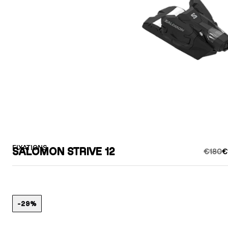
FIXATIONS
SALOMON STRIVE 12
€180
€
-29%