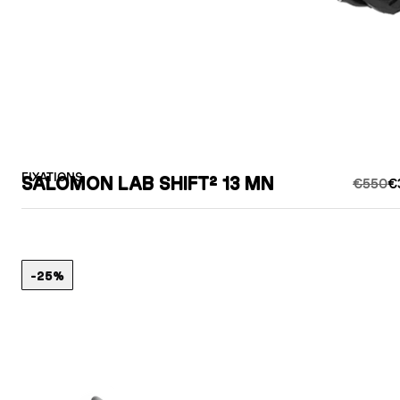
FIXATIONS
SALOMON LAB SHIFT² 13 MN
€550
€
-25%