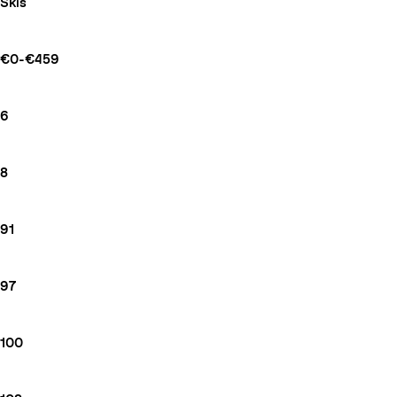
Skis
€0-€459
6
8
91
97
100