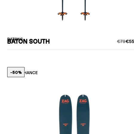
BATONS
BATON SOUTH
€79
€55
-50%
LAST CHANCE