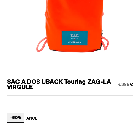
SAC A DOS UBACK Touring ZAG-LA
€289
€
VIRGULE
-50%
LAST CHANCE