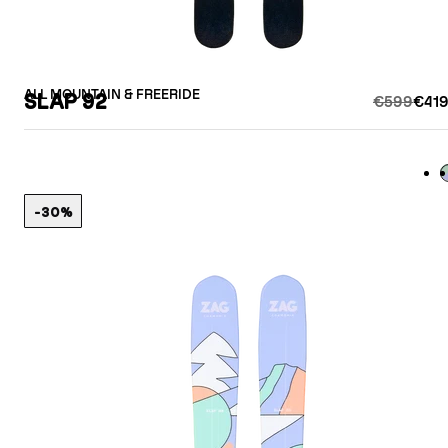
ALL MOUNTAIN & FREERIDE
SLAP 92
€599
€419
L
-30%