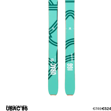
RANDONNÉE
UBAC 95
€749
€524