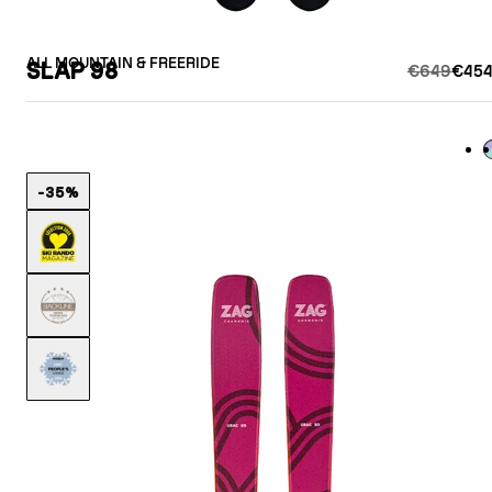
ALL MOUNTAIN & FREERIDE
SLAP 98
€649
€454
L
-35%