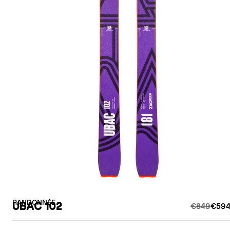
RANDONNÉE
UBAC 102
€849
€594