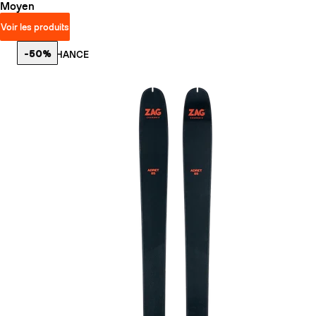
Moyen
Voir les produits
-50%
LAST CHANCE