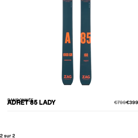
RANDONNÉE
ADRET 85 LADY
€799
€399
2 sur 2