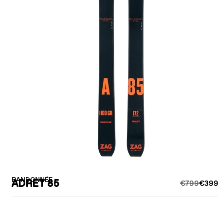
RANDONNÉE
ADRET 85
€799
€399