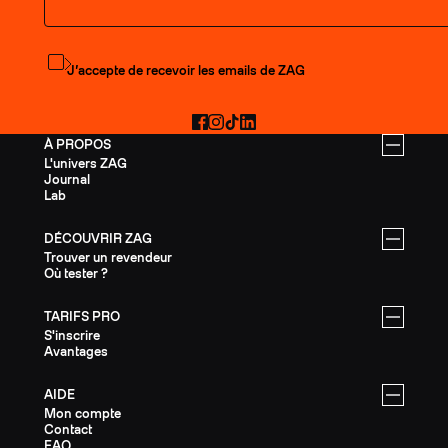
S'abonner à la newsletter
J’accepte de recevoir les emails de ZAG
Facebook
Instagram
TikTok
LinkedIn
À PROPOS
L'univers ZAG
Journal
Lab
DÉCOUVRIR ZAG
Trouver un revendeur
Où tester ?
TARIFS PRO
S'inscrire
Avantages
AIDE
Mon compte
Contact
FAQ