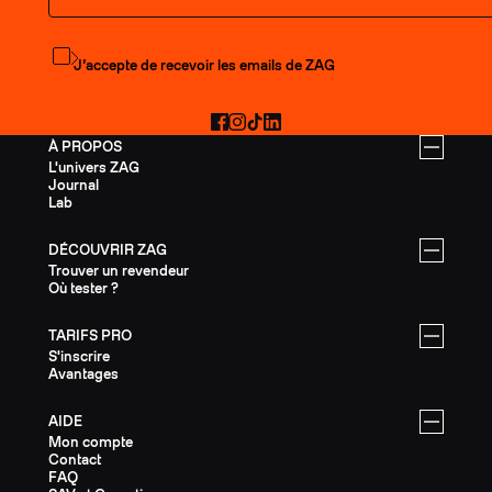
S'abonner à la newsletter
J’accepte de recevoir les emails de ZAG
Facebook
Instagram
TikTok
LinkedIn
À PROPOS
L'univers ZAG
Journal
Lab
DÉCOUVRIR ZAG
Trouver un revendeur
Où tester ?
TARIFS PRO
S'inscrire
Avantages
AIDE
Mon compte
Contact
FAQ