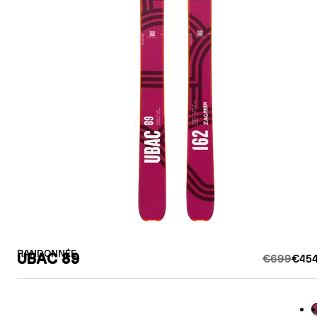
RANDONNÉE
UBAC 89
€699
€454
B