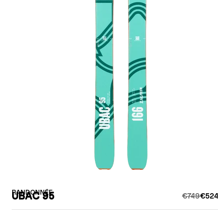
RANDONNÉE
UBAC 95
€749
€524