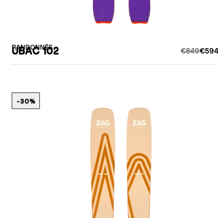
RANDONNÉE
UBAC 102
€849
€594
-30%