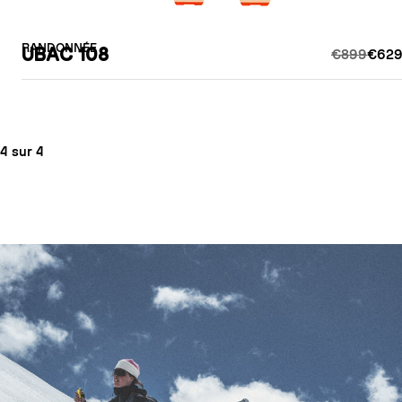
RANDONNÉE
UBAC 108
€899
€629
4 sur 4