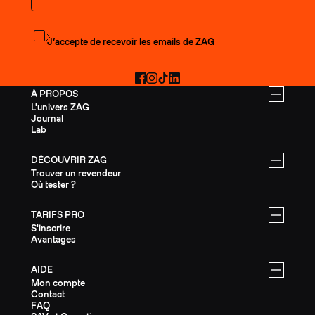
S'abonner à la newsletter
J’accepte de recevoir les emails de ZAG
Facebook
Instagram
TikTok
LinkedIn
À PROPOS
L'univers ZAG
Journal
Lab
DÉCOUVRIR ZAG
Trouver un revendeur
Où tester ?
TARIFS PRO
S'inscrire
Avantages
AIDE
Mon compte
Contact
FAQ