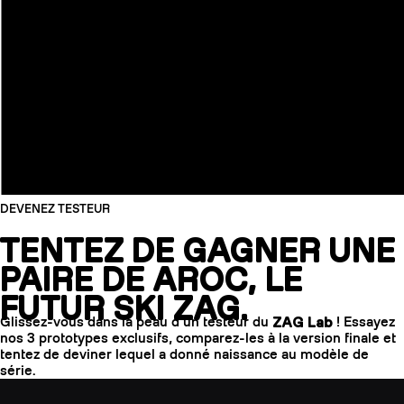
DEVENEZ TESTEUR
TENTEZ DE GAGNER UNE
PAIRE DE AROC, LE
FUTUR SKI ZAG.
Glissez-vous dans la peau d’un testeur du
ZAG Lab
! Essayez
nos 3 prototypes exclusifs, comparez-les à la version finale et
tentez de deviner lequel a donné naissance au modèle de
série.