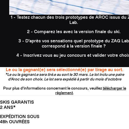
1 - Testez chacun des trois prototypes de AROC issus du
Lab.
2 - Comparez les avec la version finale du ski.
3 - D'après vos sensations quel prototype du ZAG Lab
correspond à la version finale ?
4 - Inscrivez vous au jeu concours et valider votre choi
Le ou la gagnant(e) sera sélectionné(e) par tirage au sort.
*Le ou la gagnant.e sera tiré.e au sort le 30 mars. Le lot inclu une paire
d'Aroc de son choix. Le lot sera expédié à partir du mois d'octobre
Pour plus d'informations concernant le concours, veuillez
télécharger le
règlement
.
SKIS GARANTIS
2 ANS*
EXPÉDITION SOUS
48h OUVRÉES