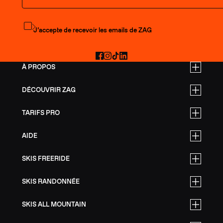
S'abonner à la newsletter
J’accepte de recevoir les emails de ZAG
Facebook
Instagram
TikTok
LinkedIn
À PROPOS
DÉCOUVRIR ZAG
TARIFS PRO
AIDE
SKIS FREERIDE
SKIS RANDONNÉE
SKIS ALL MOUNTAIN