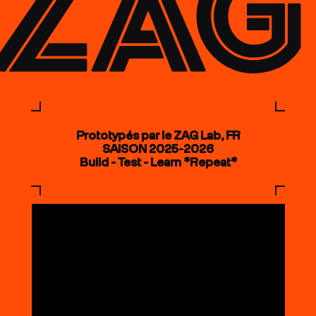
Prototypés par le ZAG Lab, FR
SAISON 2025-2026
Build - Test - Learn *Repeat*