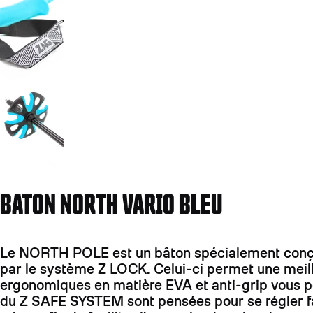
Aller à la diapositive 4
BATON NORTH VARIO BLEU
Le NORTH POLE est un bâton spécialement conçu p
par le système Z LOCK. Celui-ci permet une meille
ergonomiques en matière EVA et anti-grip vous pe
du Z SAFE SYSTEM sont pensées pour se régler fa