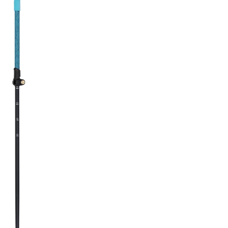
RECHERCHES POPULAI
Skis freeride
Equ