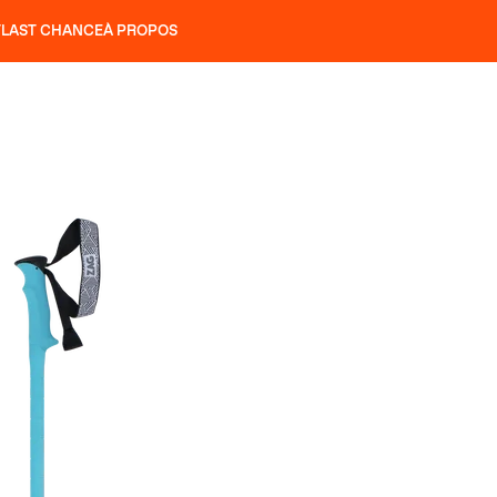
T
LAST CHANCE
À PROPOS
NS
SLAP 92
UBAC 102
SLAP 112
SLAP 92
UBAC 
COUTEAUX
P 104 LITE
RECHERCHER