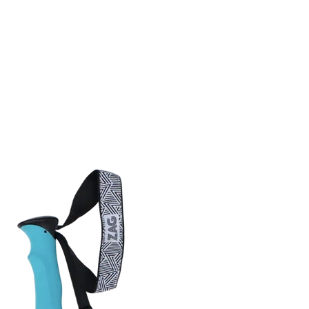
 dirait que vous n'avez encore rien ajouté. Chang