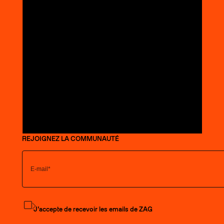
REJOIGNEZ LA COMMUNAUTÉ
S'abonner à la newsletter
J’accepte de recevoir les emails de ZAG