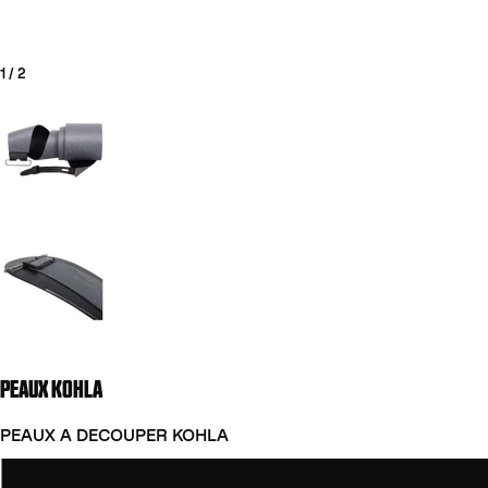
1
/
2
Aller à la diapositive 1
Aller à la diapositive 2
PEAUX KOHLA
PEAUX A DECOUPER KOHLA