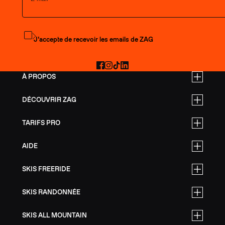
S'abonner à la newsletter
J’accepte de recevoir les emails de ZAG
Facebook
Instagram
TikTok
LinkedIn
À PROPOS
DÉCOUVRIR ZAG
TARIFS PRO
AIDE
SKIS FREERIDE
SKIS RANDONNÉE
SKIS ALL MOUNTAIN