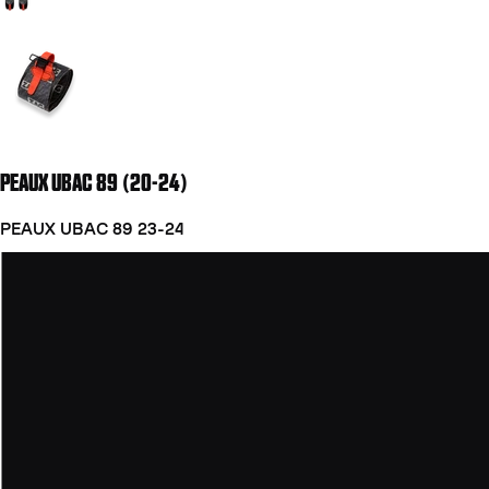
Aller à la diapositive 2
PEAUX UBAC 89 (20-24)
PEAUX UBAC 89 23-24