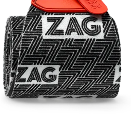
RECHERCHES POPULAI
Skis freeride
Equ