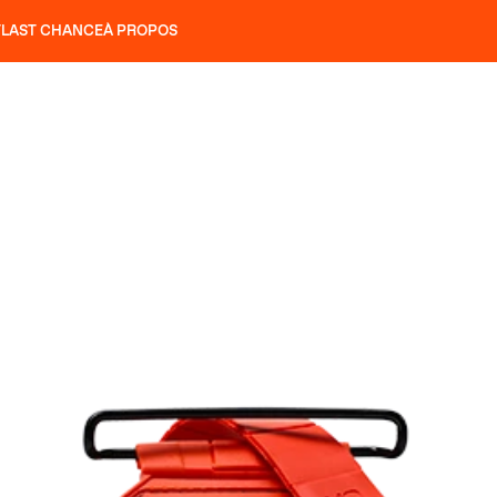
T
LAST CHANCE
À PROPOS
NS
SLAP 92
UBAC 102
SLAP 112
SLAP 92
UBAC 
COUTEAUX
P 104 LITE
RECHERCHER