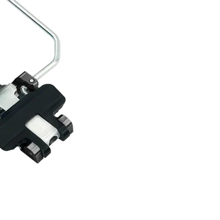
RECHERCHES POPULAI
Skis freeride
Equ