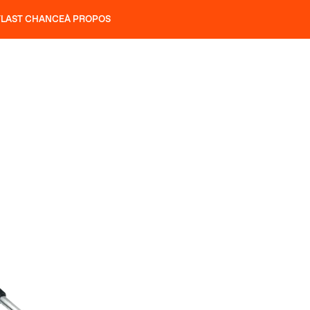
T
LAST CHANCE
À PROPOS
NS
SLAP 92
UBAC 102
SLAP 112
SLAP 92
UBAC 
COUTEAUX
P 104 LITE
RECHERCHER