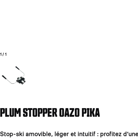
1
/
1
Aller à la diapositive 1
PLUM STOPPER OAZO PIKA
Stop-ski amovible, léger et intuitif : profitez d’