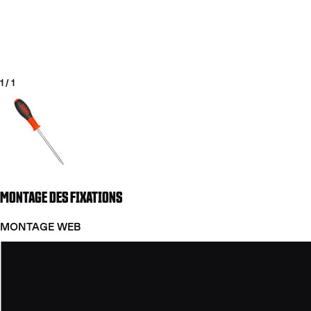
1
/
1
Aller à la diapositive 1
MONTAGE DES FIXATIONS
COUTEAUX
MONTAGE WEB