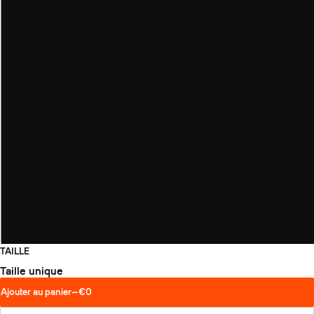
TAILLE
Taille unique
Ajouter au panier
—
€0