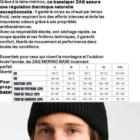
Grâce à la laine mérinos,
ce baselayer ZAG assure
une régulation thermique naturelle
exceptionnelle
: il garde le corps au chaud par temps
froid, reste respirant lors des efforts intenses et évite les
mauvaises odeurs grâce à ses propriétés
antibactériennes.
Avec sa respirabilité élevée, son séchage rapide, sa
coupe ajustée et ses finitions techniques, il garantit
confort, liberté de mouvement et performance dans
toutes les conditions.
Essentiels pour ceux qui vivent la montagne et l’outdoor
toute l’année, les ZAG MERINO BASE incarnent
parfaitement l’ADN ZAG : performance, durabilité et
liberté d’action.
Pour convenir aux différentes morphologies, nous
proposons des
baselayers pour hommes
et des
baselayers pour femmes.