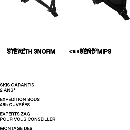
CASQUES
CASQUES
STEALTH 3NORM
SEND MIPS
€159
SKIS GARANTIS
2 ANS*
EXPÉDITION SOUS
48h OUVRÉES
EXPERTS ZAG
POUR VOUS CONSEILLER
MONTAGE DES