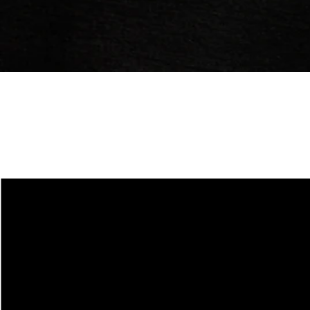
Guide des tailles
pour base layers
COUTEAUX