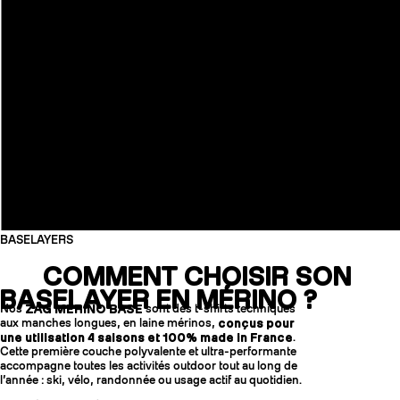
BASELAYERS
COMMENT CHOISIR SON
BASELAYER EN MÉRINO ?
Nos
ZAG MERINO BASE
sont des t-shirts techniques
aux manches longues, en laine mérinos,
conçus pour
une utilisation 4 saisons et 100% made in France
.
Cette première couche polyvalente et ultra-performante
accompagne toutes les activités outdoor tout au long de
l’année : ski, vélo, randonnée ou usage actif au quotidien.