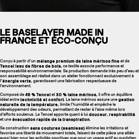
LE BASELAYER MADE IN
FRANCE ET ÉCO-CONÇU
Conçu à partir d’un
mélange premium de laine mérinos fine
et de
Tencel issu de fibres de bois
, ce textile associe performance et
responsabilité environnementale. Sa production demande très peu d’eau et
son assemblage est réalisé dans un atelier fonctionnant exclusivement à
l’
énergie verte
, garantissant une fabrication respectueuse de
l’environnement.
Composé de
45 % Tencel
et
30 % laine mérinos
, il offre un équilibre
idéal entre
technicité et confort
. La laine mérinos assure une
gestion
naturelle de la température
, limite l’humidité et empêche le
développement des odeurs, permettant de rester à l’aise même lors
d’efforts soutenus. Le Tencel apporte quant à lui
douceur
,
respirabilité
et une
évacuation rapide de la transpiration
.
Sa construction
sans coutures (seamless)
élimine les irritations et
favorise une liberté de mouvement totale, faisant de cette pièce une alliée
aussi bien pour les activités sportives que pour un usage actif au quotidien.