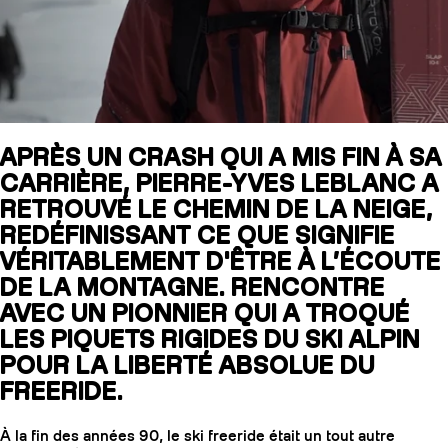
SLAP 104
LITE
SLAP 92
SLA
APRÈS UN CRASH QUI A MIS FIN À SA
CARRIÈRE, PIERRE-YVES LEBLANC A
UBAC 102
UBAC
RETROUVÉ LE CHEMIN DE LA NEIGE,
REDÉFINISSANT CE QUE SIGNIFIE
VÉRITABLEMENT D'ÊTRE À L’ÉCOUTE
DE LA MONTAGNE. RENCONTRE
AVEC UN PIONNIER QUI A TROQUÉ
LES PIQUETS RIGIDES DU SKI ALPIN
POUR LA LIBERTÉ ABSOLUE DU
BÂTONS
F
FREERIDE.
À la fin des années 90, le ski freeride était un tout autre