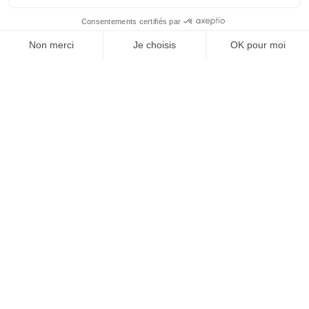
À PROPOS
L'univers ZAG
Journal
Lab
DÉCOUVRIR ZAG
Trouver un revendeur
Où tester ?
TARIFS PRO
S'inscrire
Avantages
AIDE
Mon compte
Contact
FAQ
SAV et Garantie
Livraisons & Retours
Instructions de montage
SKIS FREERIDE
Tous les skis de Freeride
Equipement Freeride
Guide des tailles Freeride