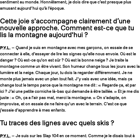
sentiment au monde. Honnêtement, je dois dire que c’est presque plus
amusant aujourd’hui qu’à l’époque.
Cette joie s'accompagne clairement d’une
nouvelle approche. Comment est-ce que tu
lis la montagne aujourd'hui ?
P.Y.L.
— Quand je suis en montagne avec mes garçons, on essaie de se
connecter à elle, d’essayer de lire les signes qu'elle nous envoie. Où est le
danger ? Où est-ce qu'on est sûr ? Où est la bonne neige ? Je traite la
montagne comme un être vivant. Son humeur change tous les jours avec la
lumière et la neige. Chaque jour, tu dois la regarder différemment. Je ne
monte plus jamais avec un plan tout fait. J’y vais avec une idée, mais ça
change tout le temps parce que la montagne me dit : « Regarde ça, et par
ici ? J’ai une petite corniche là-bas qui demande à être taillée. » Et je me dis
juste : « Oh, ça a l'air pas mal, merci la montagne. » On s’adapte, on
improvise, et on essaie de ne faire qu’un avec le terrain. C’est ce que
j’essaie d’apprendre à mes enfants.
Tu traces des lignes avec quels skis ?
P.Y.L.
— Je suis sur les Slap 104 en ce moment. Comme je le disais tout à