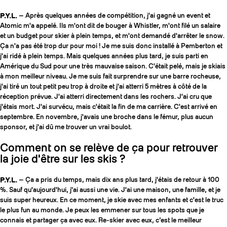
P.Y.L.
— Après quelques années de compétition, j'ai gagné un event et
Atomic m'a appelé. Ils m'ont dit de bouger à Whistler, m'ont filé un salaire
et un budget pour skier à plein temps, et m'ont demandé d'arrêter le snow.
Ça n'a pas été trop dur pour moi ! Je me suis donc installé à Pemberton et
j'ai ridé à plein temps. Mais quelques années plus tard, je suis parti en
Amérique du Sud pour une très mauvaise saison. C'était pelé, mais je skiais
à mon meilleur niveau. Je me suis fait surprendre sur une barre rocheuse,
j'ai tiré un tout petit peu trop à droite et j'ai atterri 5 mètres à côté de la
réception prévue. J'ai atterri directement dans les rochers. J'ai cru que
j'étais mort. J'ai survécu, mais c'était la fin de ma carrière. C'est arrivé en
septembre. En novembre, j'avais une broche dans le fémur, plus aucun
sponsor, et j'ai dû me trouver un vrai boulot.
Comment on se relève de ça pour retrouver
la joie d'être sur les skis ?
P.Y.L.
— Ça a pris du temps, mais dix ans plus tard, j'étais de retour à 100
%. Sauf qu'aujourd'hui, j'ai aussi une vie. J'ai une maison, une famille, et je
suis super heureux. En ce moment, je skie avec mes enfants et c'est le truc
le plus fun au monde. Je peux les emmener sur tous les spots que je
connais et partager ça avec eux. Re-skier avec eux, c’est le meilleur