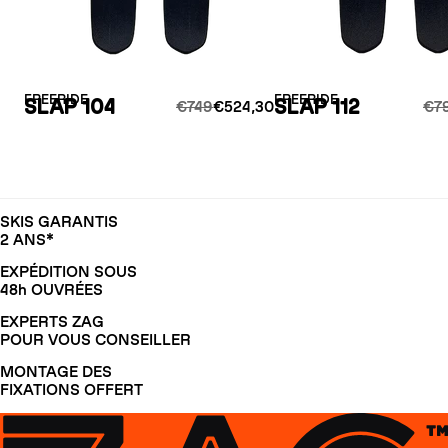
FREERIDE
FREERIDE
SLAP 104
SLAP 112
€749
€524,30
€7
SKIS GARANTIS
2 ANS*
EXPÉDITION SOUS
48h OUVRÉES
EXPERTS ZAG
POUR VOUS CONSEILLER
MONTAGE DES
FIXATIONS OFFERT