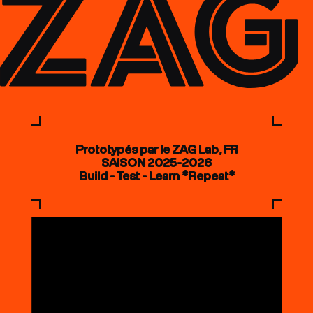
Prototypés par le ZAG Lab, FR
SAISON 2025-2026
Build - Test - Learn *Repeat*