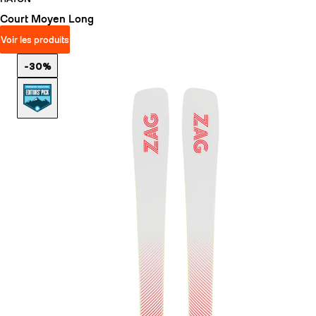
Court
Moyen
Long
Voir les produits
-30%