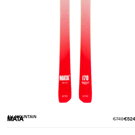
ALL MOUNTAIN
MATA
€749
€524