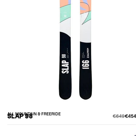
ALL MOUNTAIN & FREERIDE
SLAP 98
€649
€454