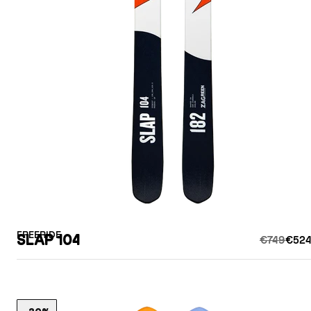
FREERIDE
SLAP 104
€749
€524