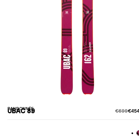
RANDONNÉE
UBAC 89
€699
€454
B