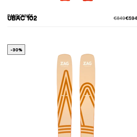
RANDONNÉE
UBAC 102
€849
€594
-30%