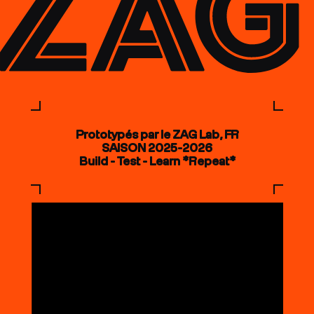
Prototypés par le ZAG Lab, FR
SAISON 2025-2026
Build - Test - Learn *Repeat*