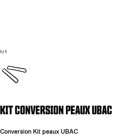
1
/
1
Aller à la diapositive 1
KIT CONVERSION PEAUX UBAC
Conversion Kit peaux UBAC