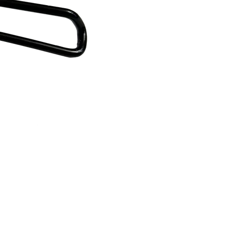
RECHERCHES POPULAI
Skis freeride
Equ