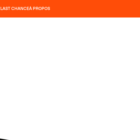
T
LAST CHANCE
À PROPOS
NS
SLAP 92
UBAC 102
SLAP 112
SLAP 92
UBAC 
COUTEAUX
P 104 LITE
RECHERCHER