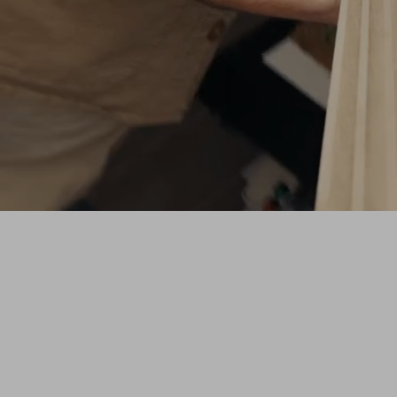
SHAPE
Une série originale ZAG qui vous plonge
dans l'atelier pour découvrir le processus
créatif derrière les nouveaux prototypes de
skis de freeride.