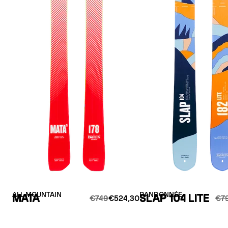
ALL MOUNTAIN
RANDONNÉE
MATA
SLAP 104 LITE
€749
€524,30
€7