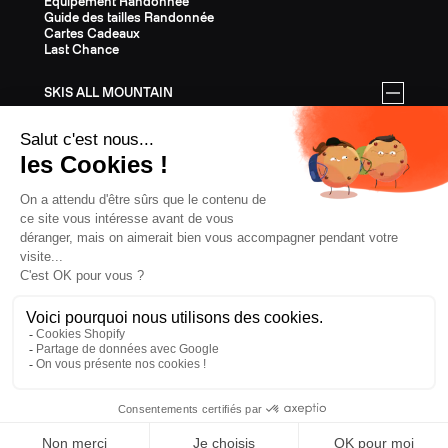
Equipement Randonnée
Guide des tailles Randonnée
Cartes Cadeaux
Last Chance
SKIS ALL MOUNTAIN
Tous les skis All Mountain
Equipement All Mountain
Guide des tailles All Mountain
Cartes Cadeaux
Last Chance
ÉQUIPEMENT
Tout l'Équipement
Casques
Fixations
Bâtons
Peaux
Couteaux
Textile
Cartes Cadeaux
Last Chance
CONFIDENTIALITÉ
CGV
MENTIONS LÉGALES
COOKIES
ROUMANIE, € EUR
ZAG
2026