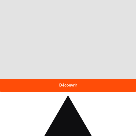
OFFRE DE FIN DE SAISON
-30% sur les skis 2025-26
!
Découvrir