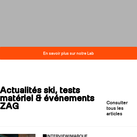
compromis sur la performance.
Découvrez comment nos skis
réduisent leur impact carbone
tout en restant au plus haut
niveau de qualité.
En savoir plus sur notre Lab
Actualités ski, tests
matériel & événements
Consulter
ZAG
tous les
articles
INTERVIEW
|
MARQUE