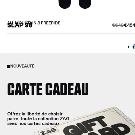
ALL MOUNTAIN & FREERIDE
SLAP 98
€649
€454
L
NOUVEAUTÉ
CARTE CADEAU
Offrez la liberté de choisir
parmi toute la collection ZAG
avec nos cartes cadeaux