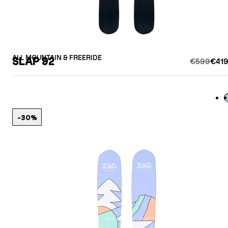
ALL MOUNTAIN & FREERIDE
SLAP 92
€599
€419
L
-30%