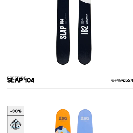
FREERIDE
SLAP 104
€749
€524
-30%