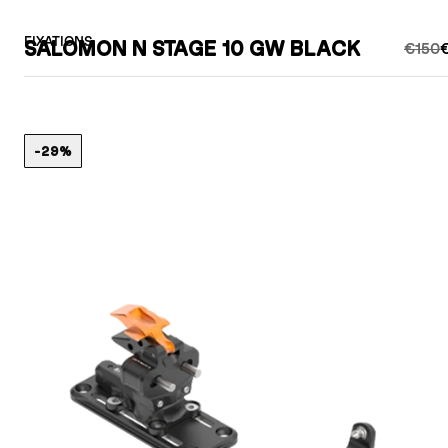
FIXATIONS
SALOMON N STAGE 10 GW BLACK
€150
€
-29%