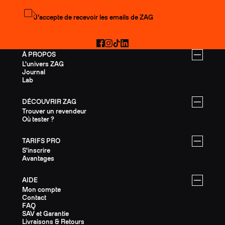
S'abonner à la newsletter
J’accepte de recevoir les emails de ZAG
Facebook
Instagram
TikTok
LinkedIn
À PROPOS
L'univers ZAG
Journal
Lab
DÉCOUVRIR ZAG
Trouver un revendeur
Où tester ?
TARIFS PRO
S'inscrire
Avantages
AIDE
Mon compte
Contact
FAQ
SAV et Garantie
Livraisons & Retours