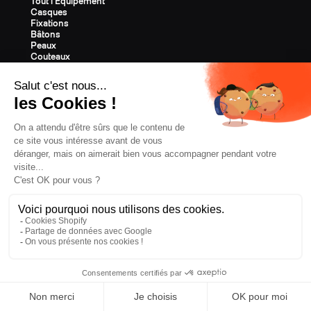
Tout l'Équipement
Casques
Fixations
Bâtons
Peaux
Couteaux
Textile
Cartes Cadeaux
Last Chance
CONFIDENTIALITÉ
CGV
MENTIONS LÉGALES
COOKIES
ROUMANIE, € EUR
ZAG
2026