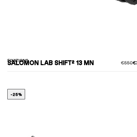
FIXATIONS
SALOMON LAB SHIFT² 13 MN
€550
€
-25%