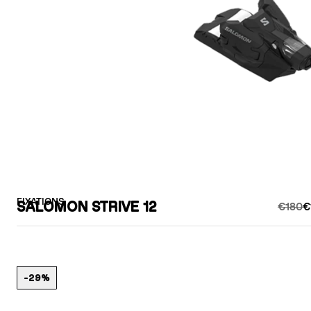
FIXATIONS
SALOMON STRIVE 12
€180
€
-29%