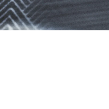
RES
ipement