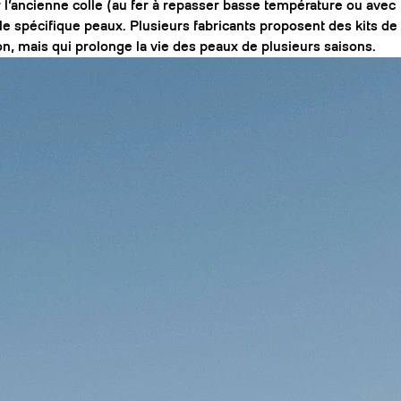
irer l’ancienne colle (au fer à repasser basse température ou avec
le spécifique peaux. Plusieurs fabricants proposent des kits de
n, mais qui prolonge la vie des peaux de plusieurs saisons.