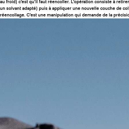
au froid) c’est qu’il faut réencoller. L’opération consiste à ret
un solvant adapté) puis à appliquer une nouvelle couche de col
réencollage. C’est une manipulation qui demande de la précisio