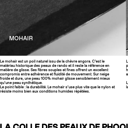
MOHAIR
Le mohair est un poil naturel issu de la chèvre angora. C’est le
L
matériau historique des peaux de rando et il reste la référence en
p
matière de glisse. Ses fibres souples et fines offrent un excellent
h
compromis entre adhérence et fluidité de mouvement. Sur neige
a
froide et dure, une peau 100% mohair glisse sensiblement mieux
qu’une peau synthétique.
L
Le point faible : la durabilité. Le mohair s’use plus vite que le nylon et
l
résiste moins bien aux conditions humides répétées.
LA COLLE DES PEAUX DE PHOQ