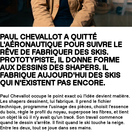
SLAP 104
LITE
PAUL CHEVALLOT A QUITTÉ
L'AÉRONAUTIQUE POUR SUIVRE LE
SLAP 92
SLA
RÊVE DE FABRIQUER DES SKIS.
UBAC 102
UBAC
PROTOTYPISTE, IL DONNE FORME
AUX DESSINS DES SHAPERS. IL
FABRIQUE AUJOURD'HUI DES SKIS
QUI N'EXISTENT PAS ENCORE.
Paul Chevallot occupe le point exact où l'idée devient matière.
Les shapers dessinent, lui fabrique. Il prend le fichier
technique, programme l'usinage des pièces, choisit l'essence
BÂTONS
F
du bois, règle le profil du noyau, superpose les fibres, et tient
un objet là où il n'y avait qu'un tracé. Son travail commence
quand le dessin s'arrête. Il finit quand le ski touche la neige.
Entre les deux, tout se joue dans ses mains.