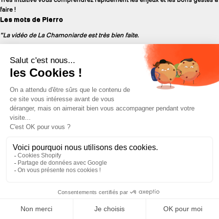
faire !
Les mots de Pierro
"La vidéo de La Chamoniarde est très bien faite.
L'entraînement à la recherche DVA doit se pratiquer régulièrement et tout
au long de la saison hivernale pour connaître son appareil et être efficace le
jour J.
Au niveau de l’organisation lors d’une avalanche voici ce que je peux vous
dire :
Les personnes totalement ensevelies doivent être sorties le plus
rapidement possible. Il faut effectivement alerter les secours mais ce qui
reste le plus urgent c’est de sortir la ou les personnes ensevelies.
Dans cette situation, le leader sortira naturellement. Attention à la perte de
temps inutile. Faire la recherche DVA. Regarder et tirer sur les indices de
surface. Une fois la ou les personne(s) retrouvée(s), appliquer les premiers
gestes de secours. Attention une victime d’avalanche peut être
polytraumatisée.
Toujours faire attention au risque de sur-avalanche. La plupart des
nouveaux DVA basculent automatiquement en émission si vous vous faites