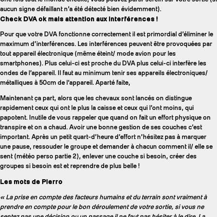
aucun signe défaillant n’a été détecté bien évidemment).
Check DVA ok mais attention aux interférences !
Pour que votre DVA fonctionne correctement il est primordial d’éliminer le
maximum d’interférences. Les interférences peuvent être provoquées par
tout appareil électronique (même éteint/ mode avion pour les
smartphones). Plus celui-ci est proche du DVA plus celui-ci interfère les
ondes de l’appareil. Il faut au minimum tenir ses appareils électroniques/
métalliques à 50cm de l’appareil. Aparté faite,
Maintenant ça part, alors que les chevaux sont lancés on distingue
rapidement ceux qui ont le plus la caisse et ceux qui l’ont moins, qui
papotent. Inutile de vous rappeler que quand on fait un effort physique on
transpire et on a chaud. Avoir une bonne gestion de ses couches c’est
important. Après un petit quart-d’heure d’effort n’hésitez pas à marquer
une pause, ressouder le groupe et demander à chacun comment il/ elle se
sent (météo perso partie 2), enlever une couche si besoin, créer des
groupes si besoin est et reprendre de plus belle !
Les mots de Pierro
« La prise en compte des facteurs humains et du terrain sont vraiment à
prendre en compte pour le bon déroulement de votre sortie, si vous ne
sentez pas une décision ou un passage il ne faut pas hésiter à le dire. La