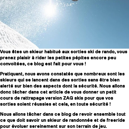
SLAP 104
LITE
SLAP 92
SLA
Vous êtes un skieur habitué aux sorties ski de rando, vous
UBAC 102
UBAC
prenez plaisir à rider les petites pépites encore peu
convoitées, ce blog est fait pour vous !
Pratiquant, nous avons constatés que nombreux sont les
skieurs qui se lancent dans des sorties sans être bien
alerté sur bien des aspects dont la sécurité. Nous allons
donc tâcher dans cet article de vous donner un petit
cours de rattrapage version ZAG skis pour que vos
sorties soient réussies et cela, en toute sécurité !
BÂTONS
F
Nous allons tâcher dans ce blog de revoir ensemble tout
ce que doit savoir un skieur de randonnée et de freeride
pour évoluer sereinement sur son terrain de jeu.