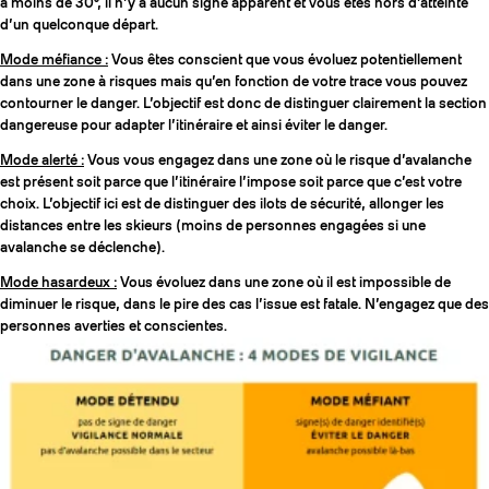
à moins de 30°, il n’y a aucun signe apparent et vous êtes hors d’atteinte
d’un quelconque départ.
Mode méfiance :
Vous êtes conscient que vous évoluez potentiellement
dans une zone à risques mais qu’en fonction de votre trace vous pouvez
contourner le danger. L’objectif est donc de distinguer clairement la section
dangereuse pour adapter l’itinéraire et ainsi éviter le danger.
Mode alerté :
Vous vous engagez dans une zone où le risque d’avalanche
est présent soit parce que l’itinéraire l’impose soit parce que c’est votre
choix. L’objectif ici est de distinguer des ilots de sécurité, allonger les
distances entre les skieurs (moins de personnes engagées si une
avalanche se déclenche).
Mode hasardeux :
Vous évoluez dans une zone où il est impossible de
diminuer le risque, dans le pire des cas l’issue est fatale. N’engagez que des
personnes averties et conscientes.