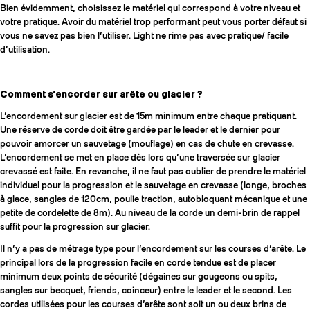
Bien évidemment, choisissez le matériel qui correspond à votre niveau et
votre pratique. Avoir du matériel trop performant peut vous porter défaut si
vous ne savez pas bien l’utiliser. Light ne rime pas avec pratique/ facile
d’utilisation.
Comment s’encorder sur arête ou glacier ?
L’encordement sur glacier est de 15m minimum entre chaque pratiquant.
Une réserve de corde doit être gardée par le leader et le dernier pour
pouvoir amorcer un sauvetage (mouflage) en cas de chute en crevasse.
L’encordement se met en place dès lors qu’une traversée sur glacier
crevassé est faite. En revanche, il ne faut pas oublier de prendre le matériel
individuel pour la progression et le sauvetage en crevasse (longe, broches
à glace, sangles de 120cm, poulie traction, autobloquant mécanique et une
petite de cordelette de 8m). Au niveau de la corde un demi-brin de rappel
suffit pour la progression sur glacier.
Il n’y a pas de métrage type pour l’encordement sur les courses d’arête. Le
principal lors de la progression facile en corde tendue est de placer
minimum deux points de sécurité (dégaines sur gougeons ou spits,
sangles sur becquet, friends, coinceur) entre le leader et le second. Les
cordes utilisées pour les courses d’arête sont soit un ou deux brins de