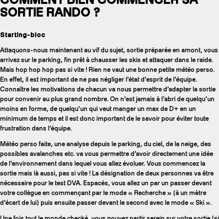
SORTIE RANDO ?
Starting-bloc
Attaquons-nous maintenant au vif du sujet, sortie préparée en amont, vous
arrivez sur le parking, fin prêt à chausser les skis et attaquer dans le raide.
Mais hop hop hop pas si vite ! Rien ne vaut une bonne petite météo perso.
En effet, il est important de ne pas négliger l’état d’esprit de l’équipe.
Connaître les motivations de chacun va nous permettre d’adapter la sortie
pour convenir au plus grand nombre. On n’est jamais à l’abri de quelqu’un
moins en forme, de quelqu’un qui veut manger un max de D+ en un
minimum de temps et il est donc important de le savoir pour éviter toute
frustration dans l’équipe.
Météo perso faite, une analyse depuis le parking, du ciel, de la neige, des
possibles avalanches etc. va vous permettre d’avoir directement une idée
de l’environnement dans lequel vous allez évoluer. Vous commencez la
sortie mais là aussi, pas si vite ! La désignation de deux personnes va être
nécessaire pour le test DVA. Espacés, vous allez un par un passer devant
votre collègue en commençant par le mode « Recherche » (à un mètre
d’écart de lui) puis ensuite passer devant le second avec le mode « Ski ».
Une fois tout le monde checké, vous pouvez partir serein sur votre sortie (si