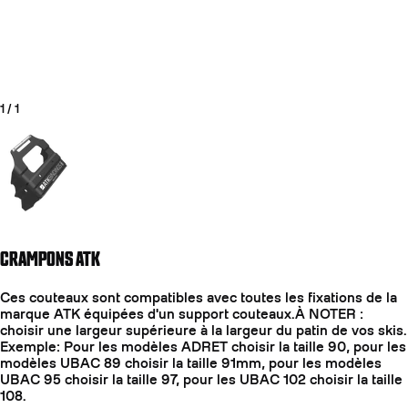
1
/
1
Aller à la diapositive 1
CRAMPONS ATK
COUTEAUX
Ces couteaux sont compatibles avec toutes les fixations de la
marque ATK équipées d'un support couteaux.À NOTER :
choisir une largeur supérieure à la largeur du patin de vos skis.
Exemple: Pour les modèles ADRET choisir la taille 90, pour les
modèles UBAC 89 choisir la taille 91mm, pour les modèles
UBAC 95 choisir la taille 97, pour les UBAC 102 choisir la taille
108.