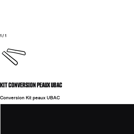
1
/
1
Aller à la diapositive 1
KIT CONVERSION PEAUX UBAC
COUTEAUX
Conversion Kit peaux UBAC