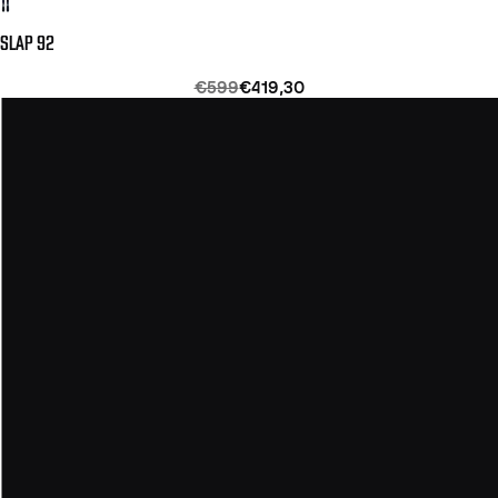
SLAP 92
€599
€419,30