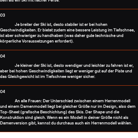
sein als ein Ski mit flacher Ferse.
03
Je breiter der Ski ist, desto stabiler ist er bei hohen
Geschwindigkeiten. Er bietet zudem eine bessere Leistung im Tiefschnee,
ist aber schwieriger zu handhaben (was daher gute technische und
körperliche Voraussetzungen erfordert).
04
Je kleiner der Ski ist, desto wendiger und leichter zu fahren ist er,
aber bei hohen Geschwindigkeiten liegt er weniger gut auf der Piste und
das Gleichgewicht ist im Tiefschnee weniger sicher.
04
An alle Frauen: Der Unterschied zwischen einem Herrenmodell
und einem Damenmodell liegt bei gleicher Größe nur im Design, also dem
Top-Sheet (grafische Beschichtung) des Skis. Der Shape und die
Konstruktion sind gleich. Wenn es ein Modell in deiner Größe nicht als
Damenversion gibt, kannst du durchaus auch ein Herrenmodell wählen.