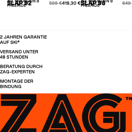
ALL MOUNTAIN &
ALL MOUNTAIN &
SLAP 92
SLAP 98
599 €
419,30 €
649
FREERIDE
FREERIDE
2 JAHREN GARANTIE
AUF SKI*
VERSAND UNTER
48 STUNDEN
BERATUNG DURCH
ZAG-EXPERTEN
MONTAGE DER
BINDUNG