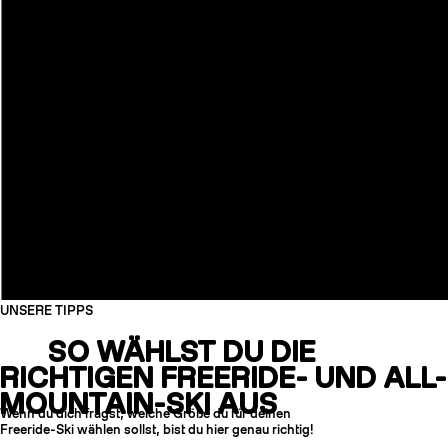
UNSERE TIPPS
SO WÄHLST DU DIE
RICHTIGEN FREERIDE- UND ALL-
MOUNTAIN-SKI AUS
Wenn du dich fragst, welche Größe du für deinen
Freeride-Ski wählen sollst, bist du hier genau richtig!