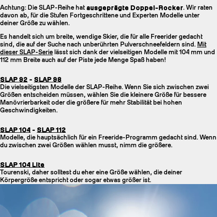
Achtung: Die SLAP-Reihe hat
ausgeprägte Doppel-Rocker
. Wir raten
davon ab, für die Stufen Fortgeschrittene und Experten Modelle unter
deiner Größe zu wählen.
Es handelt sich um breite, wendige Skier, die für alle Freerider gedacht
sind, die auf der Suche nach unberührten Pulverschneefeldern sind.
Mit
dieser SLAP-Serie
lässt sich dank der vielseitigen Modelle mit 104 mm und
112 mm Breite auch auf der Piste jede Menge Spaß haben!
SLAP 92
-
SLAP 98
Die vielseitigsten Modelle der SLAP-Reihe. Wenn Sie sich zwischen zwei
Größen entscheiden müssen, wählen Sie die kleinere Größe für bessere
Manövrierbarkeit oder die größere für mehr Stabilität bei hohen
Geschwindigkeiten.
SLAP 104
-
SLAP 112
Modelle, die hauptsächlich für ein Freeride-Programm gedacht sind. Wenn
du zwischen zwei Größen wählen musst, nimm die größere.
SLAP 104 Lite
Tourenski, daher solltest du eher eine Größe wählen, die deiner
Körpergröße entspricht oder sogar etwas größer ist.