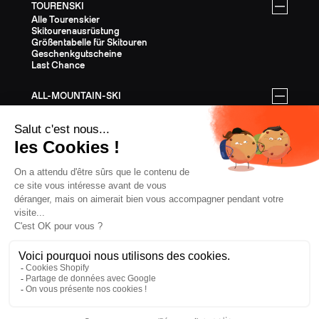
TOURENSKI
Alle Tourenskier
Skitourenausrüstung
Größentabelle für Skitouren
Geschenkgutscheine
Last Chance
ALL-MOUNTAIN-SKI
Alle All-Mountain-Ski
All-Mountain-Ausrüstung
All-Mountain-Größentabelle
Geschenkgutscheine
Last Chance
AUSSTATTUNG
Die gesamte Ausrüstung
Helme
Bindungen
Stöcke
Felle
Steigeisen
Bekleidung
Geschenkkarten
Last Chance