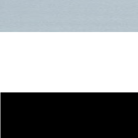
Größentabelle für
Freeride- und All-
Mountain-Ski
HARSCHEISEN