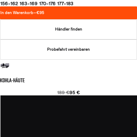
156–162
163–169
170–176
177–183
In den Warenkorb
—
€95
Händler finden
Probefahrt vereinbaren
KOHLA-HÄUTE
189 €
95 €