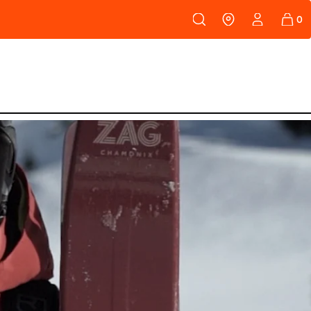
108
PEAUX