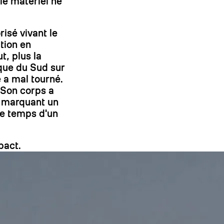
le matériel ne
On
isé vivant le
ation en
t, plus la
que du Sud sur
 a mal tourné.
. Son corps a
, marquant un
 le temps d'un
mpact.