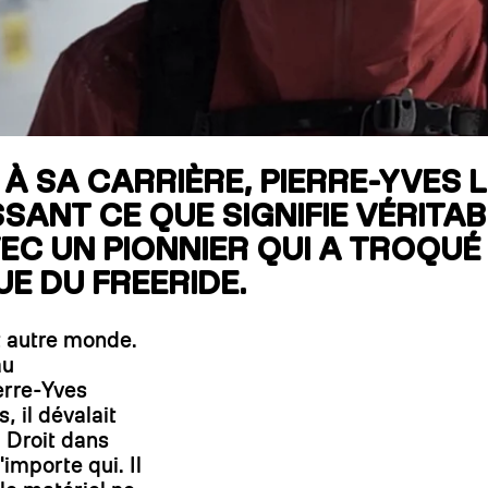
RECHERCHES POPULAI
Skis freeride
Equ
N À SA CARRIÈRE, PIERRE-YVES
SSANT CE QUE SIGNIFIE VÉRITA
 UN PIONNIER QUI A TROQUÉ L
UE DU FREERIDE.
ut autre monde.
au
erre-Yves
 il dévalait
. Droit dans
importe qui. Il