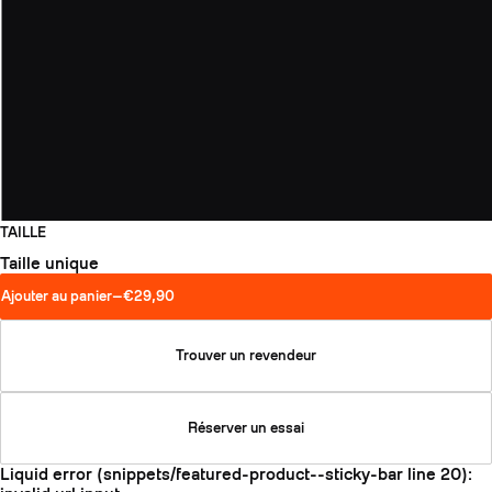
SLAP 104
LITE
SLAP 92
SLA
UBAC 102
UBAC
TAILLE
Taille unique
Ajouter au panier
—
€29,90
Trouver un revendeur
BÂTONS
F
Réserver un essai
Liquid error (snippets/featured-product--sticky-bar line 20):