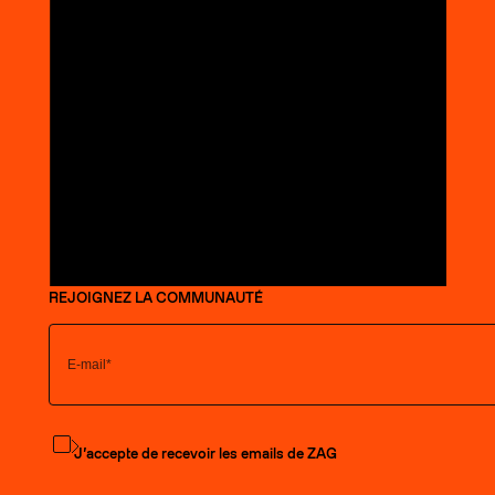
REJOIGNEZ LA COMMUNAUTÉ
S'abonner à la newsletter
J’accepte de recevoir les emails de ZAG