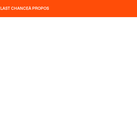
T
LAST CHANCE
À PROPOS
NS
SLAP 92
UBAC 102
SLAP 112
SLAP 92
UBAC 
COUTEAUX
P 104 LITE
RECHERCHER