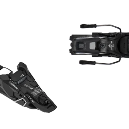
RECHERCHES POPULAI
Skis freeride
Equ