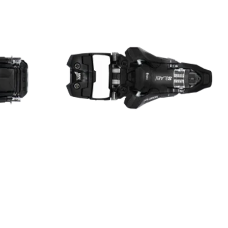
RES
ipement