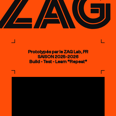
Prototypés par le ZAG Lab, FR
SAISON 2025-2026
Build - Test - Learn *Repeat*