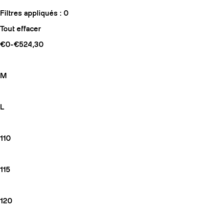
Filtres appliqués :
0
Tout effacer
€0-€524,30
M
L
110
115
120