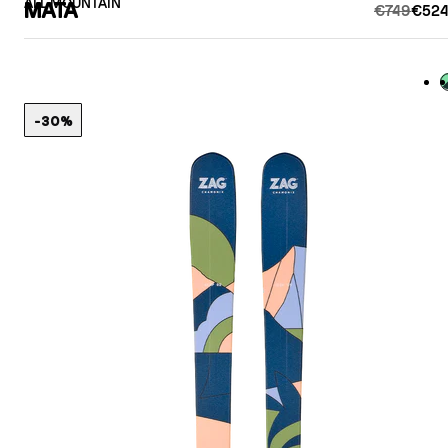
ALL MOUNTAIN
MATA
€749
€524
V
-30%