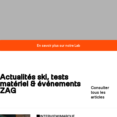
compromis sur la performance.
Découvrez comment nos skis
réduisent leur impact carbone
tout en restant au plus haut
niveau de qualité.
En savoir plus sur notre Lab
Actualités ski, tests
matériel & événements
Consulter
ZAG
tous les
articles
INTERVIEW
|
MARQUE