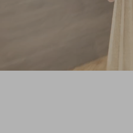
SHAPE
Une série originale ZAG qui vous plonge
dans l'atelier pour découvrir le processus
créatif derrière les nouveaux prototypes de
skis de freeride.