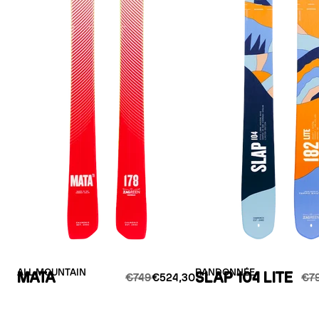
ALL MOUNTAIN
RANDONNÉE
MATA
SLAP 104 LITE
€749
€524,30
€7