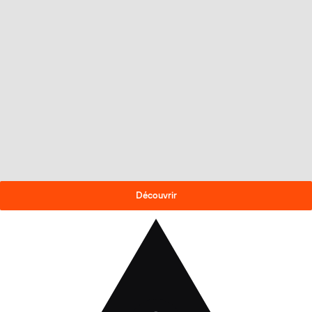
OFFRE DE FIN DE SAISON
-30% sur les skis 2025-26
!
Découvrir