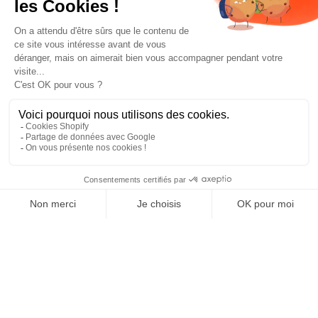
Prototypés par le ZAG Lab, FR
SAISON 2025-2026
Build - Test - Learn *Repeat*