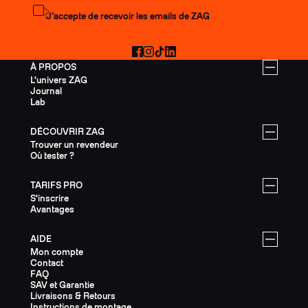
S'abonner à la newsletter
J’accepte de recevoir les emails de ZAG
Facebook
Instagram
TikTok
LinkedIn
À PROPOS
L'univers ZAG
Journal
Lab
DÉCOUVRIR ZAG
Trouver un revendeur
Où tester ?
TARIFS PRO
S'inscrire
Avantages
AIDE
Mon compte
Contact
FAQ
SAV et Garantie
Livraisons & Retours
Instructions de montage