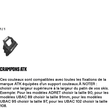
1
/
1
Aller à la diapositive 1
CRAMPONS ATK
COUTEAUX
Ces couteaux sont compatibles avec toutes les fixations de la
marque ATK équipées d'un support couteaux.À NOTER :
choisir une largeur supérieure à la largeur du patin de vos skis.
Exemple: Pour les modèles ADRET choisir la taille 90, pour les
modèles UBAC 89 choisir la taille 91mm, pour les modèles
UBAC 95 choisir la taille 97, pour les UBAC 102 choisir la taille
108.