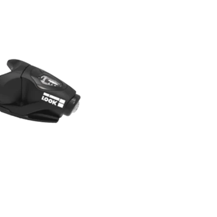
RECHERCHES POPULAI
Skis freeride
Equ