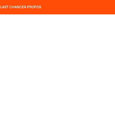
T
LAST CHANCE
À PROPOS
NS
SLAP 92
UBAC 102
SLAP 112
SLAP 92
UBAC 
COUTEAUX
P 104 LITE
RECHERCHER