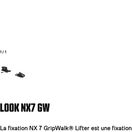
1
/
1
Aller à la diapositive 1
LOOK NX7 GW
La fixation NX 7 GripWalk® Lifter est une fixati