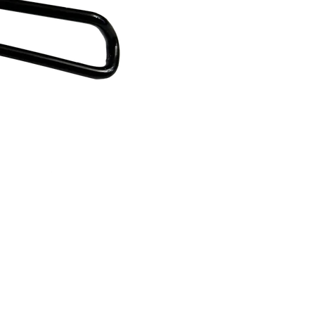
RECHERCHES POPULAI
Skis freeride
Equ