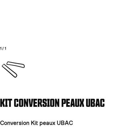
1
/
1
Aller à la diapositive 1
KIT CONVERSION PEAUX UBAC
Conversion Kit peaux UBAC