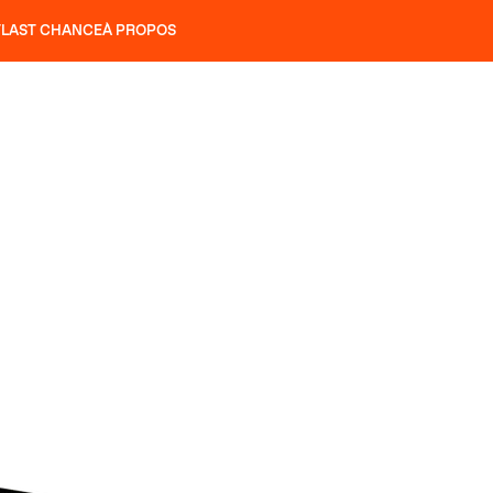
T
LAST CHANCE
À PROPOS
NS
SLAP 92
UBAC 102
SLAP 112
SLAP 92
UBAC 
COUTEAUX
P 104 LITE
RECHERCHER