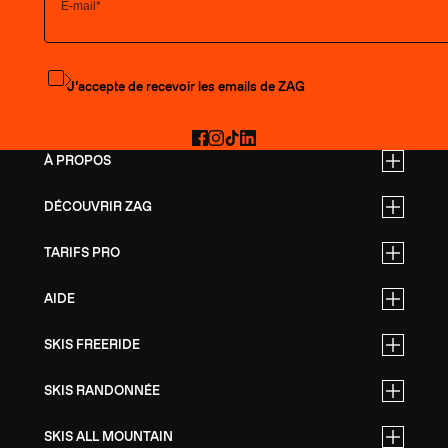
S'abonner à la newsletter
J’accepte de recevoir les emails de ZAG
Facebook
Instagram
TikTok
LinkedIn
À PROPOS
DÉCOUVRIR ZAG
TARIFS PRO
AIDE
SKIS FREERIDE
SKIS RANDONNÉE
SKIS ALL MOUNTAIN