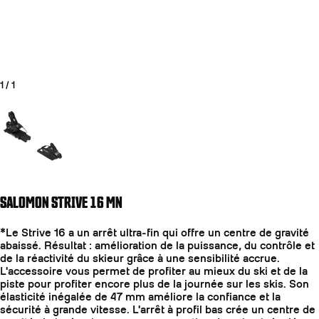
1
/
1
Aller à la diapositive 1
SALOMON STRIVE 16 MN
COUTEAUX
*Le Strive 16 a un arrêt ultra-fin qui offre un centre de gravité
abaissé. Résultat : amélioration de la puissance, du contrôle et
de la réactivité du skieur grâce à une sensibilité accrue.
L'accessoire vous permet de profiter au mieux du ski et de la
piste pour profiter encore plus de la journée sur les skis. Son
élasticité inégalée de 47 mm améliore la confiance et la
sécurité à grande vitesse. L'arrêt à profil bas crée un centre de