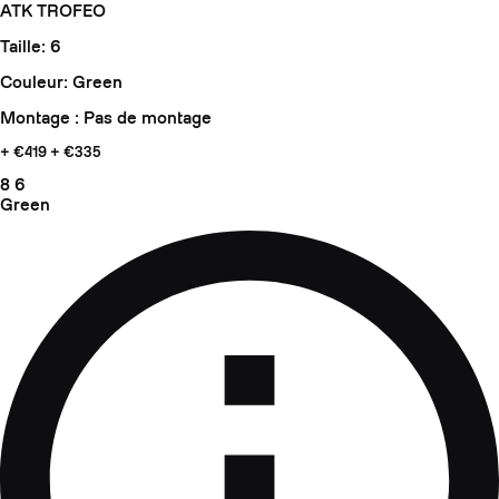
ATK TROFEO
Taille: 6
Couleur: Green
Montage : Pas de montage
+ €419
+ €335
8
6
Green