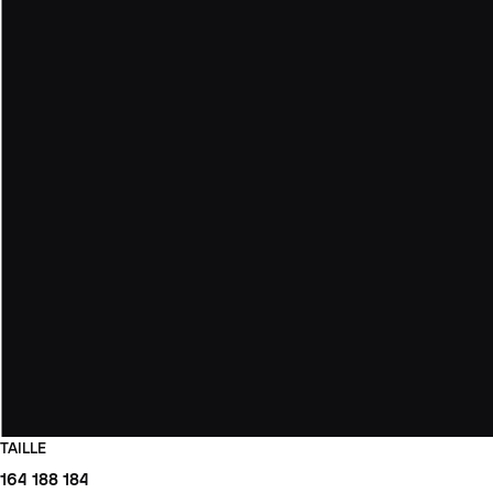
TAILLE
164
188
184