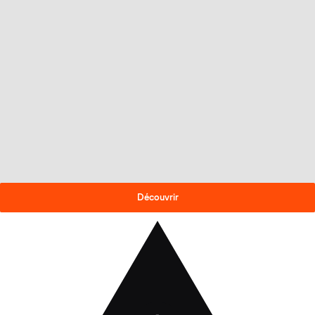
OFFRE DE FIN DE SAISON
-30% sur les skis 2025-26
!
Découvrir