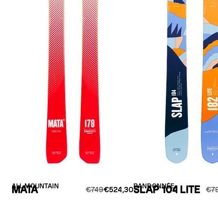
ALL MOUNTAIN
RANDONNÉE
MATA
SLAP 104 LITE
€749
€524,30
€7