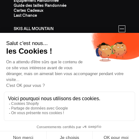
Equipement Randonnée
Guide des tailles Randonnée
Cartes Cadeaux
Last Chance
SKIS ALL MOUNTAIN
Tous les skis All Mountain
Equipement All Mountain
Guide des tailles All Mountain
Cartes Cadeaux
Last Chance
ÉQUIPEMENT
Tout l'Équipement
Casques
Fixations
Bâtons
Peaux
Couteaux
Textile
Cartes Cadeaux
Last Chance
CONFIDENTIALITÉ
CGV
MENTIONS LÉGALES
COOKIES
DANEMARK, € EUR
ZAG
2026