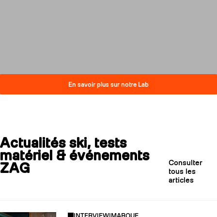
compromis sur la performance.
Découvrez comment nos skis
réduisent leur impact carbone
tout en restant au plus haut
niveau de qualité.
En savoir plus sur notre Lab
Actualités ski, tests
matériel & événements
Consulter
ZAG
tous les
articles
INTERVIEW
|
MARQUE