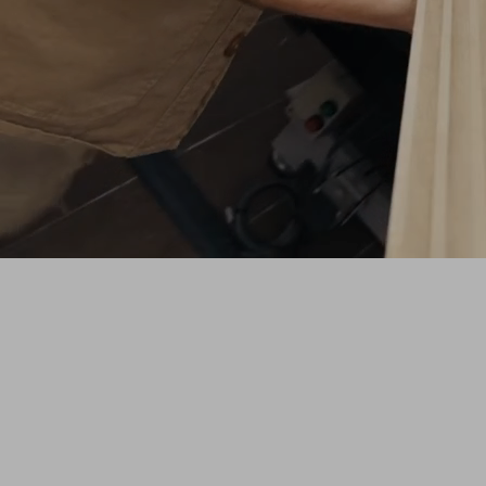
SHAPE
Une série originale ZAG qui vous plonge
dans l'atelier pour découvrir le processus
créatif derrière les nouveaux prototypes de
skis de freeride.