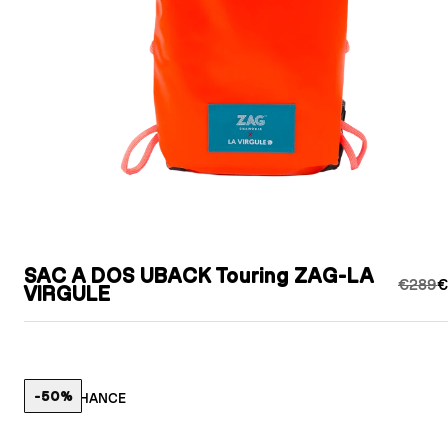
SAC A DOS UBACK Touring ZAG-LA
€289
€
VIRGULE
-50%
LAST CHANCE