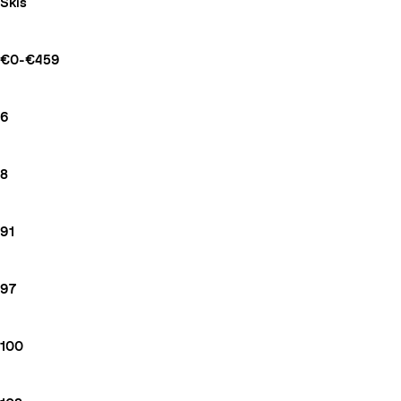
Skis
€0-€459
6
8
91
97
100