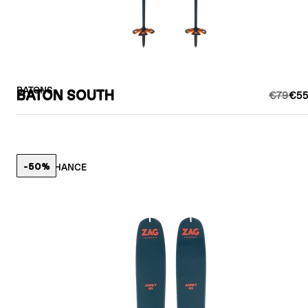
BATONS
BATON SOUTH
€79
€55
-50%
LAST CHANCE