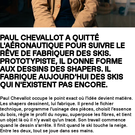
SLAP 104
LITE
PAUL CHEVALLOT A QUITTÉ
L'AÉRONAUTIQUE POUR SUIVRE LE
SLAP 92
SLA
RÊVE DE FABRIQUER DES SKIS.
UBAC 102
UBAC
PROTOTYPISTE, IL DONNE FORME
AUX DESSINS DES SHAPERS. IL
FABRIQUE AUJOURD'HUI DES SKIS
QUI N'EXISTENT PAS ENCORE.
Paul Chevallot occupe le point exact où l'idée devient matière.
Les shapers dessinent, lui fabrique. Il prend le fichier
technique, programme l'usinage des pièces, choisit l'essence
BÂTONS
F
du bois, règle le profil du noyau, superpose les fibres, et tient
un objet là où il n'y avait qu'un tracé. Son travail commence
quand le dessin s'arrête. Il finit quand le ski touche la neige.
Entre les deux, tout se joue dans ses mains.