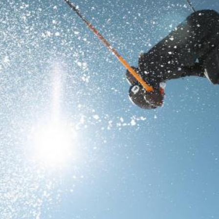
RECHERCHES POPULAI
Skis freeride
Equ
rando, vous prenez plaisir
es, ce blog est fait pour
x sont les skieurs qui se
 sur bien des aspects dont
article de vous donner un
r que vos sorties soient
emble tout ce que doit
pour évoluer sereinement