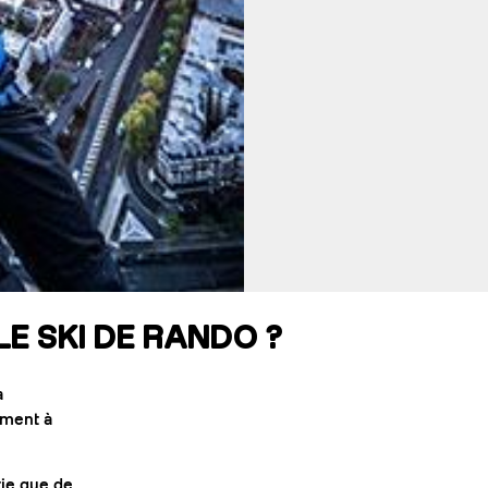
LE SKI DE RANDO ?
à
ément à
tie que de