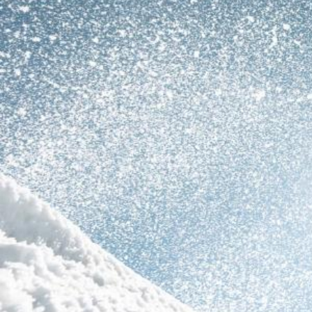
Vous êtes un skieur habitué aux sorties ski de 
à rider les petites pépites encore peu convoité
vous !
Pratiquant, nous avons constatés que nombreu
lancent dans des sorties sans être bien alerté
la sécurité. Nous allons donc tâcher dans cet 
petit cours de rattrapage version ZAG skis pou
réussies et cela, en toute sécurité !
Nous allons tâcher dans ce blog de revoir ens
savoir un skieur de randonnée et de freeride 