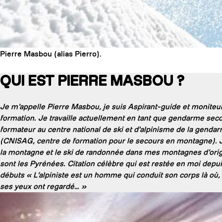
sur son terrain de jeu.
Cela va permettre à certains de simplement vérifier les acquis 
pour d’autre de continuer l’apprentissage par un petit arrêt au 
théoriques ! Pour ce faire nous serons accompagnés de notre h
Pierre Masbou (alias Pierro).
QUI EST PIERRE MASBOU ?
Je m’appelle Pierre Masbou, je suis Aspirant-guide et moniteur
formation. Je travaille actuellement en tant que gendarme seco
formateur au centre national de ski et d'alpinisme de la genda
(CNISAG, centre de formation pour le secours en montagne). J
la montagne et le ski de randonnée dans mes montagnes d’orig
sont les Pyrénées. Citation célèbre qui est restée en moi depu
débuts « L’alpiniste est un homme qui conduit son corps là où, 
ses yeux ont regardé… »