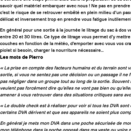
savoir quel matériel embarquer avec nous ! Ne pas en prendre
c’est le risque de se retrouver embêté en plein milieu d’un pa
délicat et inversement trop en prendre vous fatigue inutilement
En général pour une sortie à la journée le litrage du sac à dos v
entre 20 et 30 litres. Ce type de litrage vous permet d’y mettr
couches en fonction de la météo, d’emporter avec vous vos c
piolet si besoin, charger la nourriture nécessaire…
Les mots de Pierro
« La prise en compte des facteurs humains et du terrain sont 
sortie, si vous ne sentez pas une décision ou un passage il ne 
pas négliger dans un groupe tout au long de la sortie. Souvent 
veulent pas forcément dire qu’elles ne vont pas bien ou qu’elle
amener à vous retrouver dans des situations critiques sans avoir
« Le double check est à réaliser pour voir si tous les DVA sont
certains DVA dérivent et que ses appareils ne soient plus compa
En général je mets mon DVA dans une poche sécurisée de mon p
mon téléphone dans la poche opposé dans ma veste ou voire mê