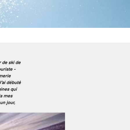
On
(ici checké par un guide) et puis
stand, afin d’avoir de bonnes bases
abitué des lieux, notre guide
 de ski de
uriste -
rmerie
’ai débuté
ines qui
is mes
un jour,