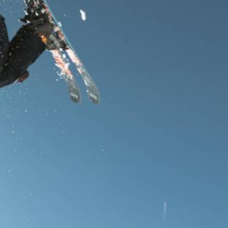
RES
ipement