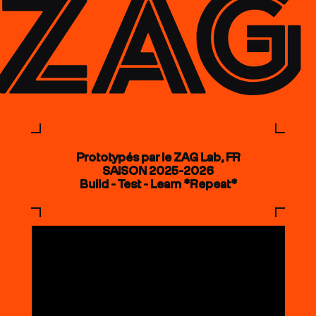
Prototypés par le ZAG Lab, FR
SAISON 2025-2026
Build - Test - Learn *Repeat*