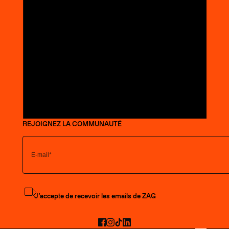
REJOIGNEZ LA COMMUNAUTÉ
S'abonner à la newsletter
J’accepte de recevoir les emails de ZAG
Facebook
Instagram
TikTok
LinkedIn