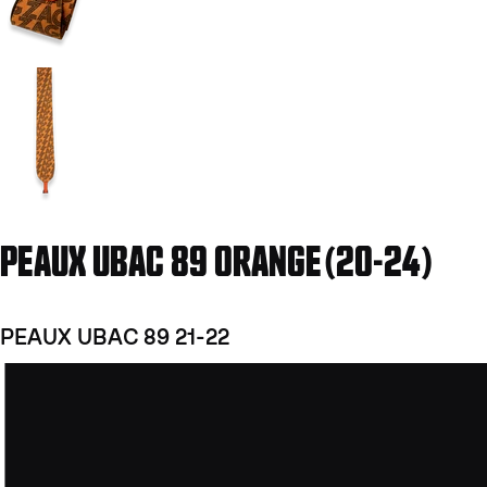
Aller à la diapositive 2
PEAUX UBAC 89 ORANGE(20-24)
PEAUX UBAC 89 21-22