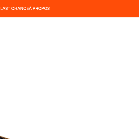
T
LAST CHANCE
À PROPOS
NS
SLAP 92
UBAC 102
SLAP 112
SLAP 92
UBAC 
COUTEAUX
P 104 LITE
RECHERCHER