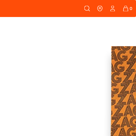
108
PEAUX