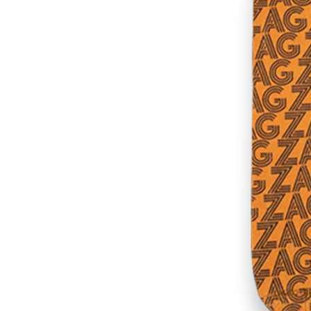
RES
ipement