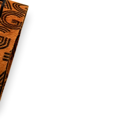
RECHERCHES POPULAI
Skis freeride
Equ