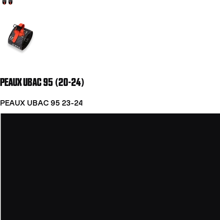
Aller à la diapositive 2
PEAUX UBAC 95 (20-24)
PEAUX UBAC 95 23-24